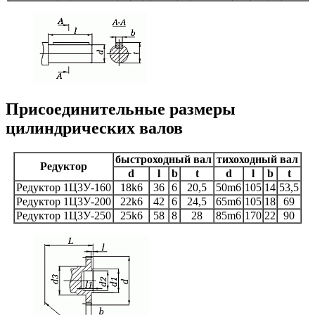
Присоединительные размеры
цилиндрических валов
быстроходный вал
тихоходный вал
Редуктор
d
l
b
t
d
l
b
t
Редуктор 1Ц3У-160
18k6
36
6
20,5
50m6
105
14
53,5
Редуктор 1Ц3У-200
22k6
42
6
24,5
65m6
105
18
69
Редуктор 1Ц3У-250
25k6
58
8
28
85m6
170
22
90