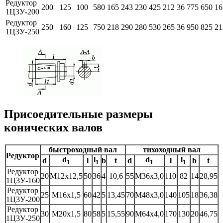
Редуктор
200
125
100
580
165
243
230
425
212
36
775
650
16
1Ц3У-200
Редуктор
250
160
125
750
218
290
280
530
265
36
950
825
21
1Ц3У-250
Присоедительные размеры
конических валов
быстроходный вал
тихоходный вал
Редуктор
d
l
d
l
d
l
b
t
d
l
b
t
1
1
1
1
Редуктор
20
М12х12,5
50
36
4
10,6
55
М36х3,0
110
82
14
28,95
1Ц3У-160
Редуктор
25
М16х1,5
60
42
5
13,45
70
М48х3,0
140
105
18
36,38
1Ц3У-200
Редуктор
30
М20х1,5
80
58
5
15,55
90
М64х4,0
170
130
20
46,75
1Ц3У-250