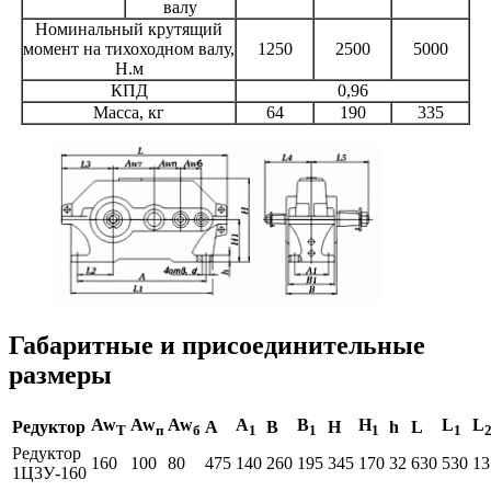
валу
Номинальный крутящий
момент на тихоходном валу,
1250
2500
5000
Н.м
КПД
0,96
Масса, кг
64
190
335
Габаритные и присоединительные
размеры
Aw
Aw
Aw
A
B
H
L
L
Редуктор
A
B
H
h
L
T
п
б
1
1
1
1
Редуктор
160
100
80
475
140
260
195
345
170
32
630
530
13
1Ц3У-160