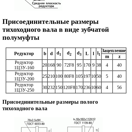
Присоединительные размеры
тихоходного вала в виде зубчатой
полумуфты
Зацепление
d
d
d
l
Редуктор
b
d
L
l
1
2
3
1
m
z
Редуктор
20
168
90
72F8
95
170
9
38
4
40
1Ц3У-160
Редуктор
25
210
100
80F8
105
197
10
50
5
40
1Ц3У-200
Редуктор
30
232
150
120F8
170
236
10
60
4
56
1Ц3У-250
Присоединительные размеры полого
тихоходного вала