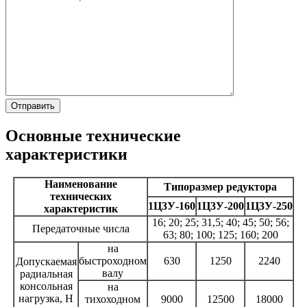
Основные технические
характеристики
Наименование
Типоразмер редуктора
технических
1Ц3У-160
1Ц3У-200
1Ц3У-250
характеристик
16; 20; 25; 31,5; 40; 45; 50; 56;
Передаточные числа
63; 80; 100; 125; 160; 200
на
быстроходном
630
1250
2240
Допускаемая
валу
радиальная
консольная
на
нагрузка, Н
тихоходном
9000
12500
18000