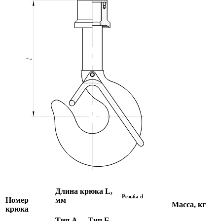
Длина крюка L,
Резьба d
Номер
мм
Масса, кг
крюка
Тип А
Тип Б