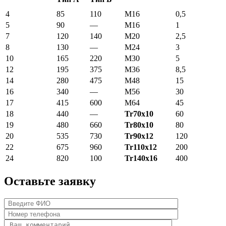
4
85
110
М16
0,5
5
90
—
М16
1
7
120
140
М20
2,5
8
130
—
М24
3
10
165
220
М30
5
12
195
375
М36
8,5
14
280
475
М48
15
16
340
—
М56
30
17
415
600
М64
45
18
440
—
Tr70x10
60
19
480
660
Tr80x10
80
20
535
730
Tr90x12
120
22
675
960
Tr110x12
200
24
820
100
Tr140x16
400
Оставьте заявку